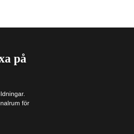
äxa på
ildningar.
nalrum för