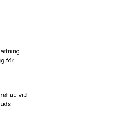
ättning.
g för
 rehab vid
juds