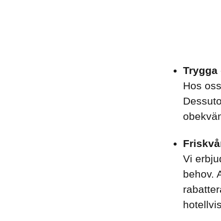
Trygga 
Hos oss 
Dessutom
obekväm
Friskvå
Vi erbju
behov. A
rabatter
hotellvi