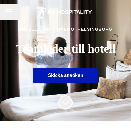
KARRIÄRMENY
Dela sidan
HOTELLSTÄD
·
MALMÖ, HELSINGBORG
Teamleder till hotell
Skicka ansökan