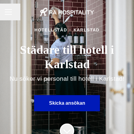
KARRIÄRMENY
Dela sidan
HOTELLSTÄD
·
KARLSTAD
Städare till hotell i
Karlstad
Nu söker vi personal till hotell i Karlstad!
Skicka ansökan