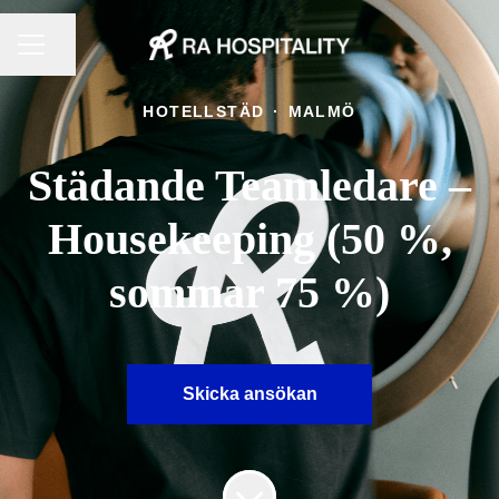
KARRIÄRMENY
Dela sidan
HOTELLSTÄD
·
MALMÖ
Städande Teamledare –
Housekeeping (50 %,
sommar 75 %)
Skicka ansökan